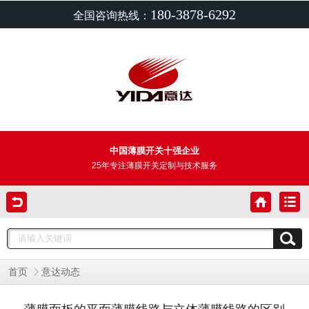
180-3878-6292
全国咨询热线：
中国薄膜开关十强企业
25年专注薄膜开关定制与技术服务
首页
意达动态