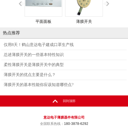
平面面板
薄膜开关
可变二
热点推荐
仅用8天！鹤山意达电子建成口罩生产线
总述薄膜开关的一些基本特性知识
柔性薄膜开关是薄膜开关中的典型
薄膜开关的优点主要是什么？
薄膜开关的基本性能你应该知道哪些点?
回到顶部
意达电子薄膜器件有限公司
全国联系热线：
180-3878-6292