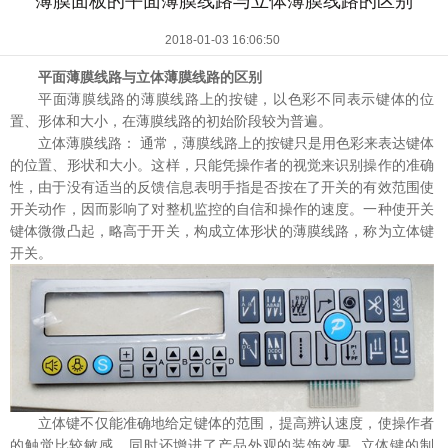
薄膜面板的平面薄膜线路与立体薄膜线路的区别
2018-01-03 16:06:50
平面薄膜线路与立体薄膜线路的区别
平面薄膜线路的薄膜线路上的按键，以色彩不同表示键体的位
置、形体和大小，在薄膜线路的初始阶段较为普遍。
立体薄膜线路： 通常，薄膜线路上的按键只是用色彩来表达键体
的位置、形状和大小。这样，只能凭操作者的视觉来识别操作的准确
性，由于没有适当的反馈信息表明手指是否按在了开关的有效范围使
开关动作，因而影响了对整机监控的自信和操作的速度。一种使开关
键体微微凸起，略高于开关，构成立体形状的薄膜线路，称为立体键
开关。
立体键不仅能准确地给定键体的范围，提高辨认速度，使操作者
的触觉比较敏感，同时还增进了产品外观的装饰效果. 立体键的制